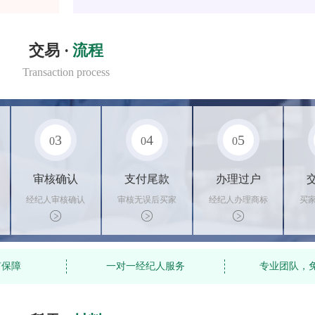
交易 ·
流程
Transaction process
3
4
5
0
0
0
审核确认
支付尾款
办理过户
经纪人审核确认
审核无误后买家
经纪人办理商标
买
商标状态
支付尾款，卖家
转让手续，交付
料
办理相关手续
相关证书
资
有保障
一对一经纪人服务
专业团队，