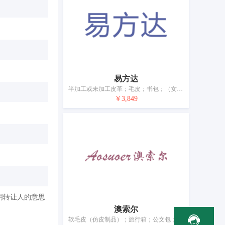
易方达
半加工或未加工皮革；毛皮；书包；（女式）钱包；运动包；包；旅行箱；伞；手杖；宠物服装
￥3,849
明转让人的意思
澳索尔
软毛皮（仿皮制品）；旅行箱；公文包；家具用皮缘饰；手提包；钱包（钱夹）；软式手提袋；书包；非专用化妆包；伞