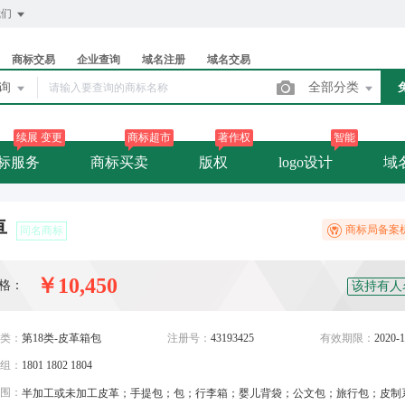
我们
商标交易
企业查询
域名注册
域名交易
查询
全部分类
续展 变更
商标超市
著作权
智能
标服务
商标买卖
版权
logo设计
域
卓
商标局备案
同名商标
￥10,450
格：
该持有人
类：
第18类-皮革箱包
注册号：
43193425
有效期限：
2020-1
组：
1801 1802 1804
围：
半加工或未加工皮革；手提包；包；行李箱；婴儿背袋；公文包；旅行包；皮制