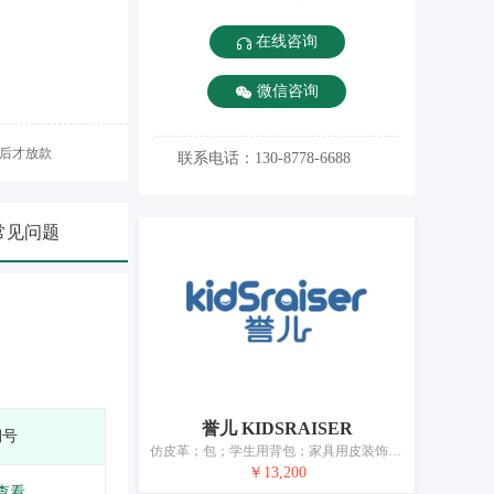
在线咨询
微信咨询
后才放款
联系电话：130-8778-6688
常见问题
誉儿 KIDSRAISER
期号
仿皮革；包；学生用背包；家具用皮装饰；手提包；行李箱；钱包（钱夹）；伞；登山杖；宠物项圈
￥13,200
查看