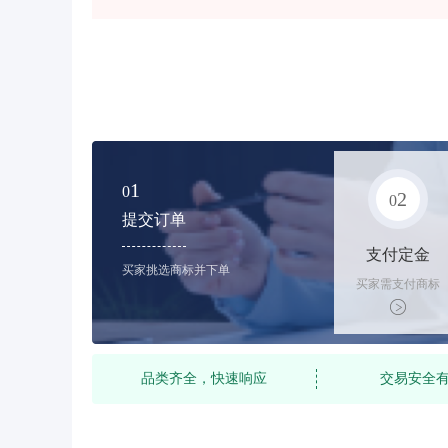
1
0
2
0
提交订单
支付定金
买家挑选商标并下单
买家需支付商标
标价的10%的购
买订金
品类齐全，快速响应
交易安全