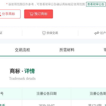
*
该使用范围仅作参考，可查看初审公告确认商标核定使用范围
查看初审公告
分享商标
预订商标
证
担保交易
过户
交易流程
所需材料
商标 ·
详情
Trademark details
期号
注册公告日期
注册公告
查看
2020-10-07
第1714期