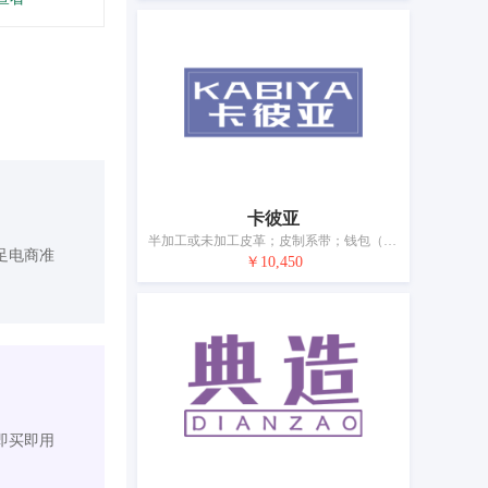
卡彼亚
半加工或未加工皮革；皮制系带；钱包（钱夹）；手提包；行李箱；包；皮夹子；背包；伞；手杖
足电商准
￥10,450
即买即用