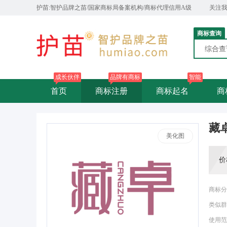
护苗:智护品牌之苗/国家商标局备案机构/商标代理信用A级
关注
商标查询
综合
成长伙伴
品牌有商标
智能
首页
商标注册
商标起名
商
藏
美化图
价
商标分
类似群
使用范