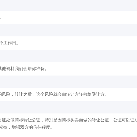
。
2个工作日。
其他资料我们会帮你准备。
的风险，转让之后，这个风险就会由转让方转移给受让方。
公证处做商标转让公证，特别是因商标买卖而做的转让公证，公证可以证
权益，增强双方的信任程度。