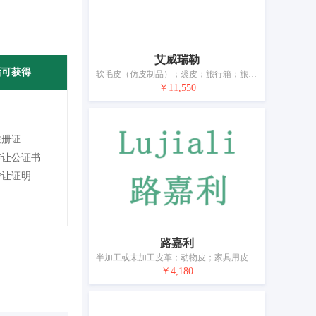
艾威瑞勒
后可获得
软毛皮（仿皮制品）；裘皮；旅行箱；旅行包；家具用皮装饰；（女式）钱包；钱包（钱夹）；伞；手杖；牵引动物用皮索
￥11,550
注册证
转让公证书
转让证明
路嘉利
半加工或未加工皮革；动物皮；家具用皮装饰；钱包（钱夹）；行李箱；包；皮制系带；伞；手杖；宠物服装
￥4,180