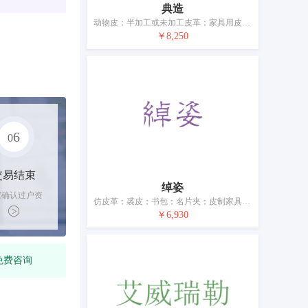
典造
动物皮；半加工或未加工皮革；家具用皮装饰；书包；行李箱；皮制系带；钱包（钱夹）；伞；手杖；宠物服装
￥8,250
6
0
交易结束
绰姿
家确认过户资
仿皮革；裘皮；书包；名片夹；皮制家具罩；背包；行李牌；行李箱；（女式）钱包；伞
后，平台解冻
￥6,930
金支付卖家
免费咨询