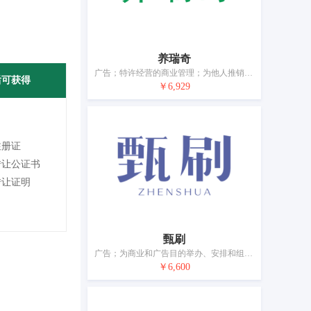
养瑞奇
广告；特许经营的商业管理；为他人推销；为商品和服务的买卖双方提供在线市场；人事管理咨询；餐馆外卖和送餐的在线预订服务；会计；自动售货机出租；寻找赞助；药用、兽医用、卫生用制剂和医疗用品的零售服务
后可获得
￥6,929
注册证
转让公证书
转让证明
甄刷
广告；为商业和广告目的举办、安排和组织贸易展示和交易会；商业管理咨询；特许经营的商业管理；为商品和服务的买卖双方提供在线市场；替他人推销；进出口代理；人力资源管理；计算机数据库信息系统化；药用、兽医用、卫生用制剂和医疗用品的零售服务
￥6,600