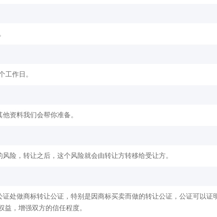
。
2个工作日。
其他资料我们会帮你准备。
的风险，转让之后，这个风险就会由转让方转移给受让方。
公证处做商标转让公证，特别是因商标买卖而做的转让公证，公证可以证
权益，增强双方的信任程度。