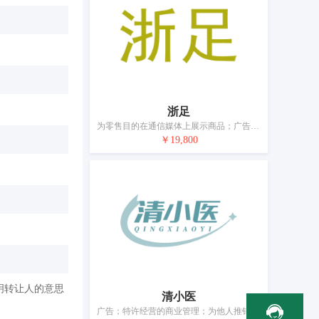
浙足
为零售目的在通信媒体上展示商品；广告；商业管理辅助；特许经营的商业管理；为商品和服务的买卖双方提供在线市场；替他人推销；人事管理咨询；将信息编入计算机数据库；会计；寻找赞助
￥19,800
明转让人的意思
清小医
广告；特许经营的商业管理；为他人推销；为商品和服务的买卖双方提供在线市场；进出口代理；人事管理咨询；为商业或广告目的编制网页索引；会计；销售展示架出租；药用、兽医用、卫生用制剂和医疗用品的零售服务