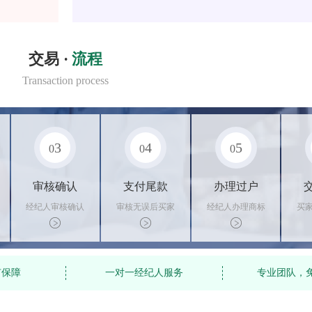
交易 ·
流程
Transaction process
3
4
5
0
0
0
审核确认
支付尾款
办理过户
经纪人审核确认
审核无误后买家
经纪人办理商标
买
商标状态
支付尾款，卖家
转让手续，交付
料
办理相关手续
相关证书
资
有保障
一对一经纪人服务
专业团队，