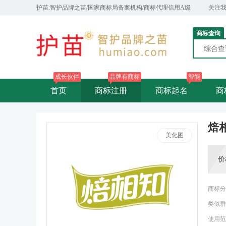
护苗:智护品牌之苗/国家商标局备案机构/商标代理信用A级
关注
商标查询
综合
成长伙伴
品牌有商标
智能
首页
商标注册
商标起名
商
焙
美化图
价
商标分
类似群
使用范