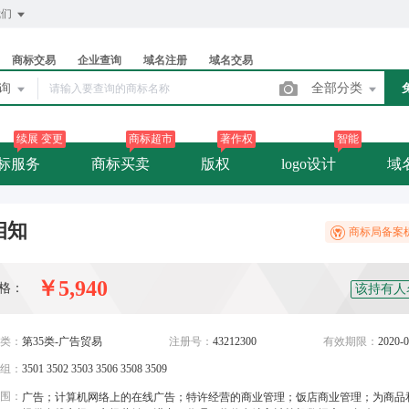
我们
商标交易
企业查询
域名注册
域名交易
查询
全部分类
续展 变更
商标超市
著作权
智能
标服务
商标买卖
版权
logo设计
域
相知
商标局备案
￥5,940
格：
该持有人
类：
第35类-广告贸易
注册号：
43212300
有效期限：
2020-0
组：
3501 3502 3503 3506 3508 3509
围：
广告；计算机网络上的在线广告；特许经营的商业管理；饭店商业管理；为商品