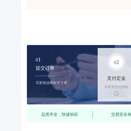
1
0
2
0
提交订单
支付定金
买家挑选商标并下单
买家需支付商标
标价的10%的购
买订金
品类齐全，快速响应
交易安全