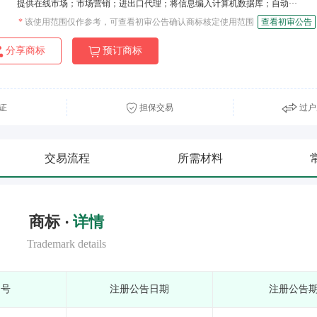
提供在线市场；市场营销；进出口代理；将信息编入计算机数据库；自动···
*
该使用范围仅作参考，可查看初审公告确认商标核定使用范围
查看初审公告
分享商标
预订商标
证
担保交易
过户
交易流程
所需材料
商标 ·
详情
Trademark details
期号
注册公告日期
注册公告