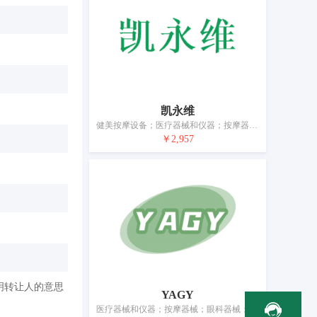
凯永维
健美按摩设备；医疗器械和仪器；按摩器械；针灸针；理疗设备；电子针灸仪；助听器；失眠用催眠枕头；避孕套；矫形用物品
￥2,957
明转让人的意思
YAGY
医疗器械和仪器；按摩器械；眼科器械；眼部按摩仪；理疗设备；医用冷敷贴；医用手套；医用防护服；口罩；矫形用物品