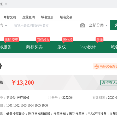
我们
商标交易
企业查询
域名注册
域名交易
查询
全部分类
续展 变更
商标超市
著作权
智能
标服务
商标买卖
版权
logo设计
域
聆
商标局备案
￥13,200
格：
该持有人
类：
第10类-医疗器械
注册号：
43252904
有效期限：
2020-0
组：
1001 1002 1003 1004 1005 1006
围：
健美按摩设备；医疗器械和仪器；按摩器械；振动按摩器；电动牙科设备；血压