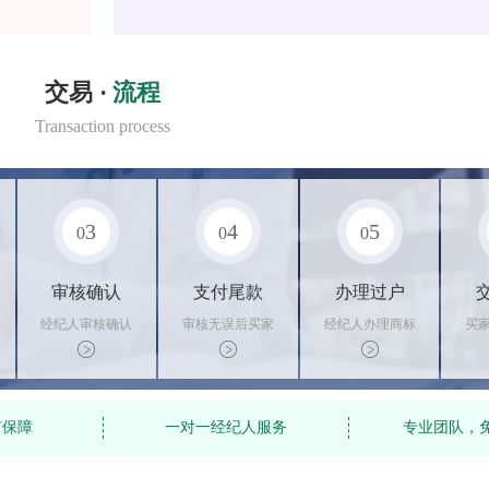
交易 ·
流程
Transaction process
3
4
5
0
0
0
审核确认
支付尾款
办理过户
经纪人审核确认
审核无误后买家
经纪人办理商标
买
商标状态
支付尾款，卖家
转让手续，交付
料
办理相关手续
相关证书
资
有保障
一对一经纪人服务
专业团队，