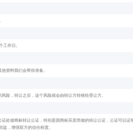
。
2个工作日。
其他资料我们会帮你准备。
的风险，转让之后，这个风险就会由转让方转移给受让方。
公证处做商标转让公证，特别是因商标买卖而做的转让公证，公证可以证
权益，增强双方的信任程度。