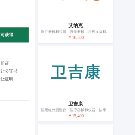
艾纳克
医疗器械和仪器；按摩器械；牙科设备和仪器；电疗器械；口罩；奶瓶；性玩具；人造外科移植物；矫形用物品；缝合材料
后可获得
￥16,500
注册证
转让公证书
转让证明
卫吉康
医用红外测温仪；医疗器械和仪器；按摩器械；电子血压计；艾灸器；血糖仪；助听器；医用防护服；口罩；矫形用物品
￥15,400