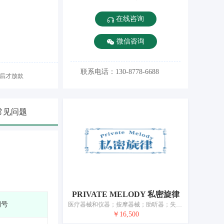
在线咨询
微信咨询
联系电话：130-8778-6688
后才放款
常见问题
PRIVATE MELODY 私密旋律
期号
医疗器械和仪器；按摩器械；助听器；失眠用催眠枕头；奶瓶；性爱娃娃；性玩具；避孕套；人造乳房；矫形用物品
￥16,500