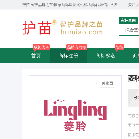
护苗:智护品牌之苗/国家商标局备案机构/商标代理信用A级
关注
商标查询
综合
成长伙伴
品牌有商标
智能
首页
商标注册
商标起名
商
菱
美化图
价
商标分
类似群
使用范