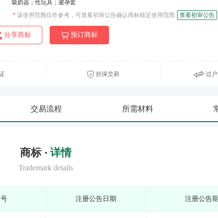
吸奶器；性玩具；避孕套
*
该使用范围仅作参考，可查看初审公告确认商标核定使用范围
查看初审公告
分享商标
预订商标
证
担保交易
过户
交易流程
所需材料
商标 ·
详情
Trademark details
期号
注册公告日期
注册公告