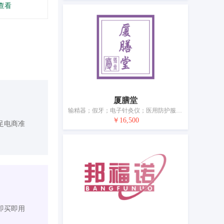
查看
厦膳堂
输精器；假牙；电子针灸仪；医用防护服；口罩；奶瓶；婴儿用安抚奶嘴；性玩具；避孕套；植发用毛发
￥16,500
足电商准
即买即用