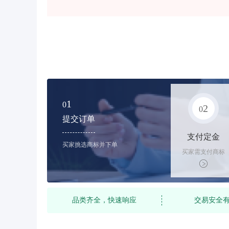
1
0
2
0
提交订单
支付定金
买家挑选商标并下单
买家需支付商标
标价的10%的购
买订金
品类齐全，快速响应
交易安全