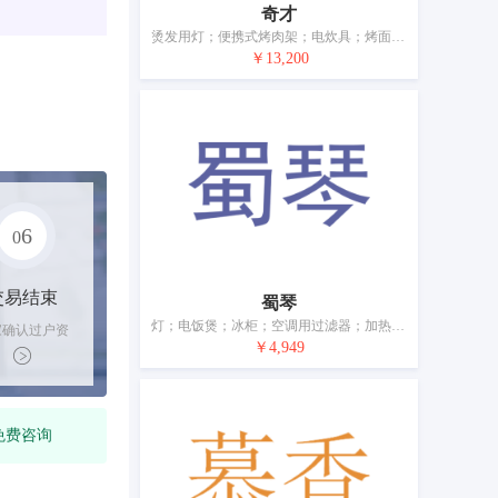
奇才
烫发用灯；便携式烤肉架；电炊具；烤面包器；冷藏室；制冰机和设备；空气调节设备
￥13,200
6
0
交易结束
蜀琴
灯；电饭煲；冰柜；空调用过滤器；加热装置；喷水器；坐浴浴盆；消毒设备；电热地毯；打火机
家确认过户资
￥4,949
后，平台解冻
金支付卖家
免费咨询