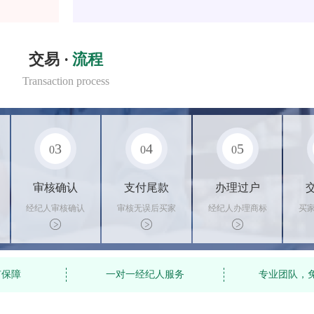
交易 ·
流程
Transaction process
3
4
5
0
0
0
审核确认
支付尾款
办理过户
经纪人审核确认
审核无误后买家
经纪人办理商标
买
商标状态
支付尾款，卖家
转让手续，交付
料
办理相关手续
相关证书
资
有保障
一对一经纪人服务
专业团队，