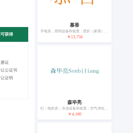
慕香
手电筒；照明设备和装置；壁炉（家用）；热风枪；管道（卫生设备部件）；龙头；卫生器械和设备；卫生间用干手器；抽水马桶；打火机
后可获得
￥13,750
注册证
转让公证书
转让证明
森毕亮
灯；电炊具；冷冻设备和装置；空气净化装置和机器；加热装置；供暖装置；暖气片；浴室装置；水净化装置；电暖器
￥4,180