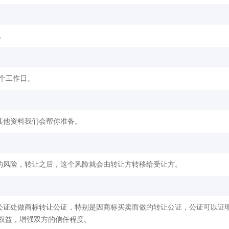
。
2个工作日。
其他资料我们会帮你准备。
的风险，转让之后，这个风险就会由转让方转移给受让方。
公证处做商标转让公证，特别是因商标买卖而做的转让公证，公证可以证
权益，增强双方的信任程度。