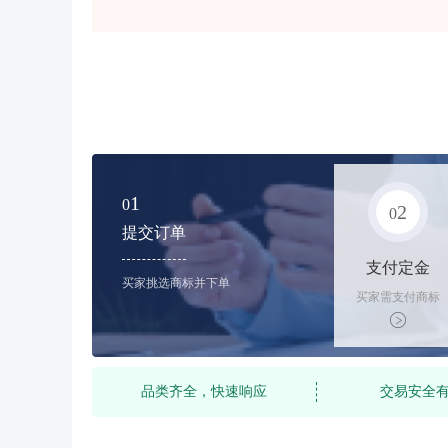
1
0
2
0
提交订单
支付定金
买家挑选商标并下单
买家需支付商标
标价的10%的购
买订金
品类齐全，快速响应
交易安全