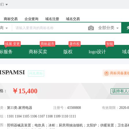
我们
商标交易
企业查询
域名注册
域名交易
查询
全部分类
续展 变更
商标超市
著作权
智能
标服务
商标买卖
版权
logo设计
域
ISPAMSI
商标局备案
同名商标
￥15,400
格：
该持有人
类：
第11类-家用电器
注册号：
43500808
有效期限：
2020-0
组：
1101 1104 1105 1106 1107 1108 1109 1110 1111
围：
照明器械及装置；电炊具；冰柜；厨房用抽油烟机；太阳炉；供暖装置；卫生器