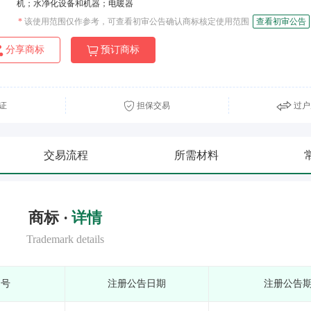
机；水净化设备和机器；电暖器
*
该使用范围仅作参考，可查看初审公告确认商标核定使用范围
查看初审公告
分享商标
预订商标
证
担保交易
过户
交易流程
所需材料
商标 ·
详情
Trademark details
期号
注册公告日期
注册公告