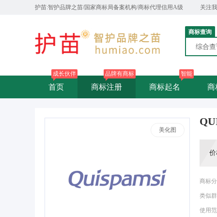
护苗:智护品牌之苗/国家商标局备案机构/商标代理信用A级
关注
商标查询
综合
成长伙伴
品牌有商标
智能
首页
商标注册
商标起名
商
QU
美化图
价
商标分
类似群
使用范