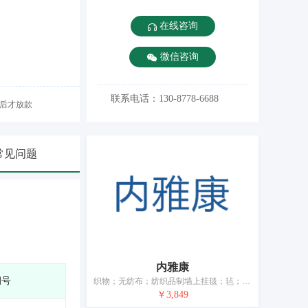
在线咨询
微信咨询
联系电话：130-8778-6688
后才放款
常见问题
内雅康
期号
织物；无纺布；纺织品制墙上挂毯；毡；卸妆布巾；面巾；家庭日用纺织品；床上用毯；桌布（非纸制）；纺织品制或塑料制旗
￥3,849