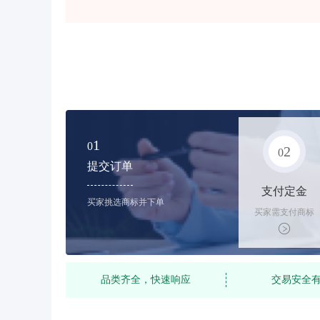
1
0
2
0
提交订单
支付定金
买家挑选商标并下单
买家需支付商标
标价的10%的购
买订金
品类齐全，快速响应
交易安全