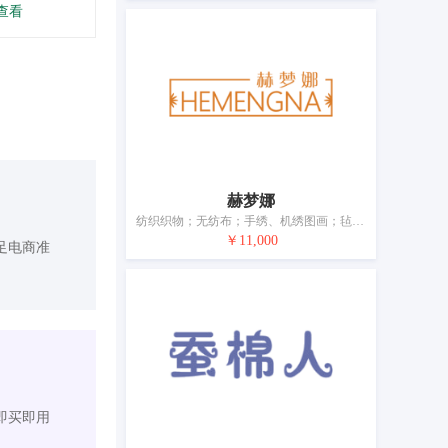
查看
赫梦娜
纺织织物；无纺布；手绣、机绣图画；毡；家庭日用纺织品；纺织品毛巾；家养宠物用毯；婴儿床防撞围（床用织品）；桌布（非纸制）；纺织品制或塑料制浴帘
￥11,000
足电商准
即买即用