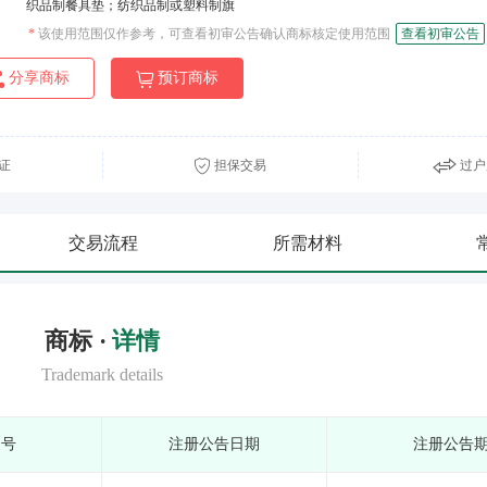
织品制餐具垫；纺织品制或塑料制旗
*
该使用范围仅作参考，可查看初审公告确认商标核定使用范围
查看初审公告
分享商标
预订商标
证
担保交易
过户
交易流程
所需材料
商标 ·
详情
Trademark details
期号
注册公告日期
注册公告