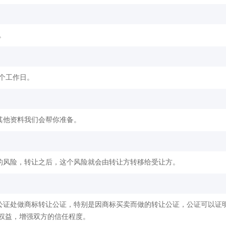
。
2个工作日。
其他资料我们会帮你准备。
的风险，转让之后，这个风险就会由转让方转移给受让方。
公证处做商标转让公证，特别是因商标买卖而做的转让公证，公证可以证
权益，增强双方的信任程度。