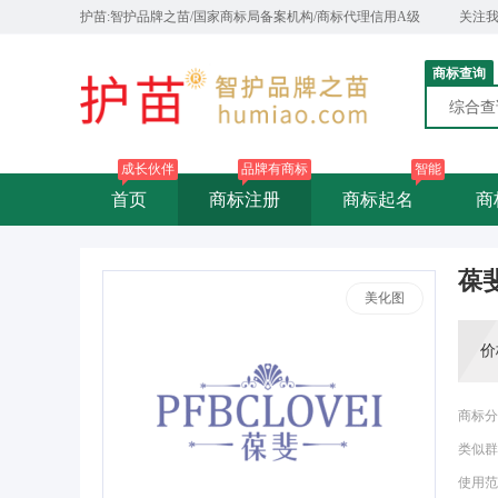
护苗:智护品牌之苗/国家商标局备案机构/商标代理信用A级
关注
商标查询
综合
成长伙伴
品牌有商标
智能
首页
商标注册
商标起名
商
葆斐
美化图
价
商标分
类似群
使用范