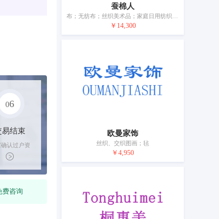
蚕棉人
布；无纺布；丝织美术品；家庭日用纺织品；纺织品洗脸巾；浴巾；床垫遮盖物；家具遮盖物；纺织品制马桶盖罩；门帘
￥14,300
6
0
交易结束
欧曼家饰
丝织、交织图画；毡
家确认过户资
￥4,950
后，平台解冻
金支付卖家
免费咨询