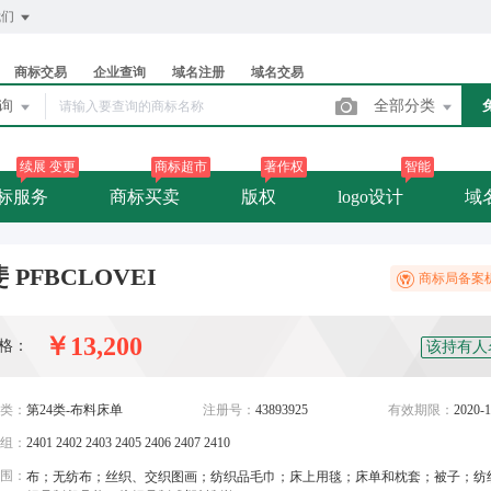
我们
商标交易
企业查询
域名注册
域名交易
查询
全部分类
续展 变更
商标超市
著作权
智能
标服务
商标买卖
版权
logo设计
域
 PFBCLOVEI
商标局备案
￥13,200
格：
该持有人
类：
第24类-布料床单
注册号：
43893925
有效期限：
2020-1
组：
2401 2402 2403 2405 2406 2407 2410
围：
布；无纺布；丝织、交织图画；纺织品毛巾；床上用毯；床单和枕套；被子；纺