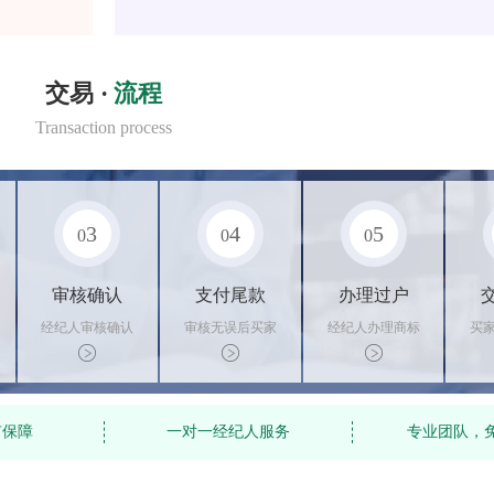
交易 ·
流程
Transaction process
3
4
5
0
0
0
审核确认
支付尾款
办理过户
经纪人审核确认
审核无误后买家
经纪人办理商标
买
商标状态
支付尾款，卖家
转让手续，交付
料
办理相关手续
相关证书
资
有保障
一对一经纪人服务
专业团队，