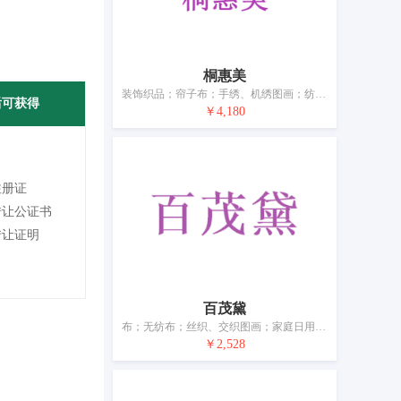
桐惠美
装饰织品；帘子布；手绣、机绣图画；纺织品制壁挂；毡；纺织品毛巾；床单和枕套；被子；纺织品制家具罩；纺织品制或塑料制旗
后可获得
￥4,180
注册证
转让公证书
转让证明
百茂黛
布；无纺布；丝织、交织图画；家庭日用纺织品；纺织品毛巾；床单（纺织品）；被子；毛毯；桌布（非纸制）；门帘
￥2,528