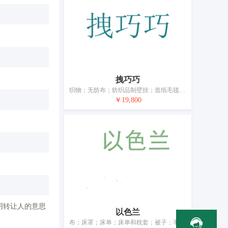
拽巧巧
织物；无纺布；纺织品制壁挂；造纸毛毯（毛巾）；家庭日用纺织品；门帘；纺织品制马桶盖罩；哈达；纺织品制或塑料制横幅；寿衣
￥19,800
明转让人的意思
以色兰
布；床罩；床单；床单和枕套；被子；毛毯；睡袋；蚊帐；家具遮盖物