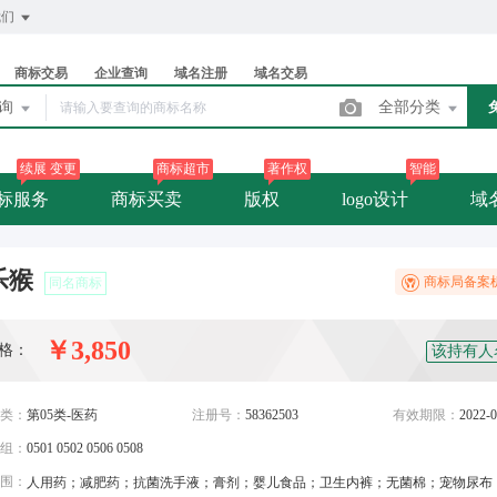
我们
商标交易
企业查询
域名注册
域名交易
查询
全部分类
续展 变更
商标超市
著作权
智能
标服务
商标买卖
版权
logo设计
域
乐猴
商标局备案
同名商标
￥3,850
格：
该持有人
类：
第05类-医药
注册号：
58362503
有效期限：
2022-0
组：
0501 0502 0506 0508
围：
人用药；减肥药；抗菌洗手液；膏剂；婴儿食品；卫生内裤；无菌棉；宠物尿布