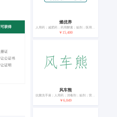
燃优养
后可获得
人用药；减肥药；药用酵素；贴剂；医用营养品；空气净化制剂；兽医用药；杀虫剂；医用敷料；消毒纸巾
￥15,400
注册证
转让公证书
转让证明
风车熊
抗菌洗手液；人用药；消毒剂；贴剂；营养补充剂；净化剂；含药物的宠物用沐浴露；杀螨剂；婴儿尿裤；消毒纸巾；宠物尿布
￥6,049