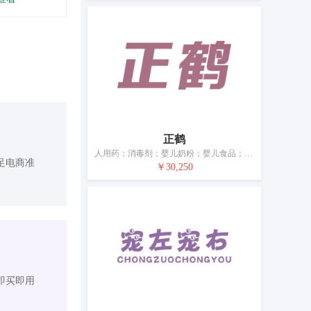
正鹤
人用药；消毒剂；婴儿奶粉；婴儿食品；净化剂；兽医用药；卫生巾；婴儿尿裤；宠物尿布
足电商准
￥30,250
即买即用