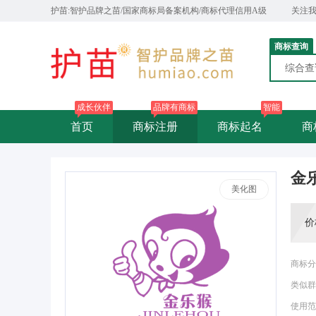
护苗:智护品牌之苗/国家商标局备案机构/商标代理信用A级
关注
商标查询
综合
成长伙伴
品牌有商标
智能
首页
商标注册
商标起名
商
金
美化图
价
商标分
类似群
使用范