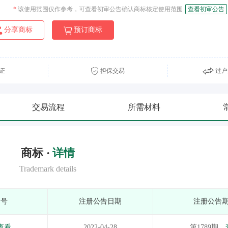
*
该使用范围仅作参考，可查看初审公告确认商标核定使用范围
查看初审公告
分享商标
预订商标
证
担保交易
过户
交易流程
所需材料
商标 ·
详情
Trademark details
期号
注册公告日期
注册公告
查看
2022-04-28
第1789期