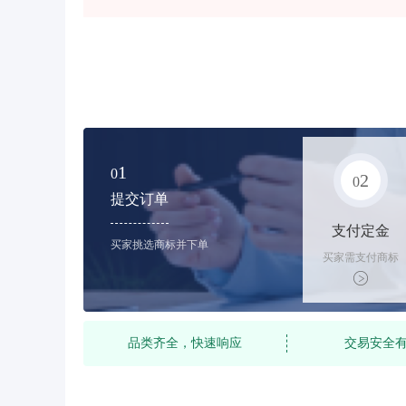
1
0
2
0
提交订单
支付定金
买家挑选商标并下单
买家需支付商标
标价的10%的购
买订金
品类齐全，快速响应
交易安全