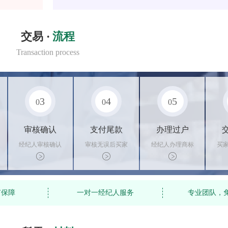
交易 ·
流程
Transaction process
3
4
5
0
0
0
审核确认
支付尾款
办理过户
经纪人审核确认
审核无误后买家
经纪人办理商标
买
商标状态
支付尾款，卖家
转让手续，交付
料
办理相关手续
相关证书
资
有保障
一对一经纪人服务
专业团队，