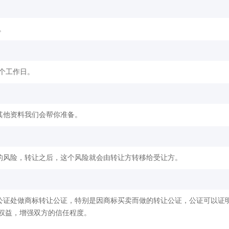
。
2个工作日。
其他资料我们会帮你准备。
的风险，转让之后，这个风险就会由转让方转移给受让方。
公证处做商标转让公证，特别是因商标买卖而做的转让公证，公证可以证
权益，增强双方的信任程度。