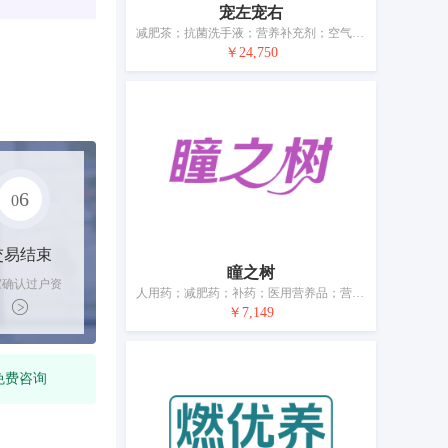
宠左宠右
减肥茶；抗菌洗手液；营养补充剂；空气除臭剂；兽医用洗液；动物用洗涤剂（杀虫剂）；动物用膳食补充剂；杀昆虫剂；失禁用吸收裤；宠物尿布
￥24,750
6
0
交易结束
瞳之树
家确认过户资
人用药；减肥药；补药；医用营养品；营养补充剂；兽医用药；驱虫用香；卫生巾；婴儿尿裤；宠物尿布
后，平台解冻
￥7,149
金支付卖家
免费咨询