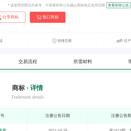
*
该使用范围仅作参考，可查看初审公告确认商标核定使用范围
查看初审公告
分享商标
预订商标
证
担保交易
过户
交易流程
所需材料
商标 ·
详情
Trademark details
期号
注册公告日期
注册公告
查看
2022-10-28
第1813期