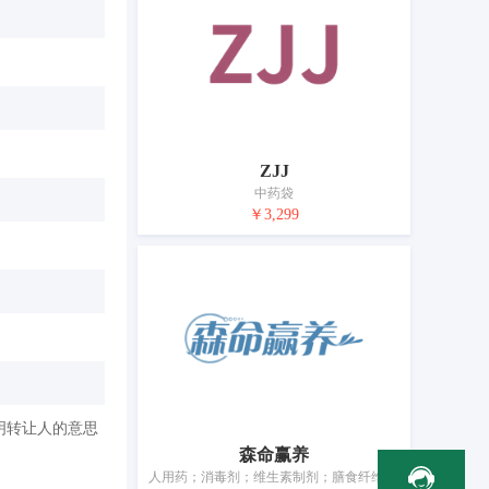
ZJJ
中药袋
￥3,299
明转让人的意思
森命赢养
人用药；消毒剂；维生素制剂；膳食纤维；补药；贴剂；医用营养品；蛋白质膳食补充剂；医用敷料；液体绷带喷剂