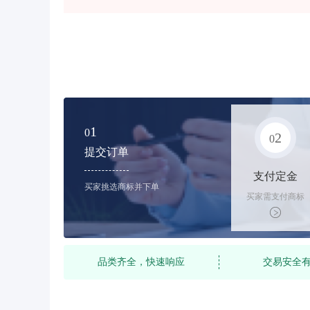
1
0
2
0
提交订单
支付定金
买家挑选商标并下单
买家需支付商标
标价的10%的购
买订金
品类齐全，快速响应
交易安全