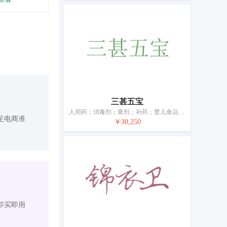
三甚五宝
人用药；消毒剂；膏剂；补药；婴儿食品；空气净化制剂；药枕；牙用研磨剂；宠物尿布
足电商准
￥30,250
即买即用