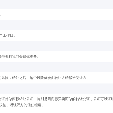
。
2个工作日。
其他资料我们会帮你准备。
的风险，转让之后，这个风险就会由转让方转移给受让方。
公证处做商标转让公证，特别是因商标买卖而做的转让公证，公证可以证
权益，增强双方的信任程度。