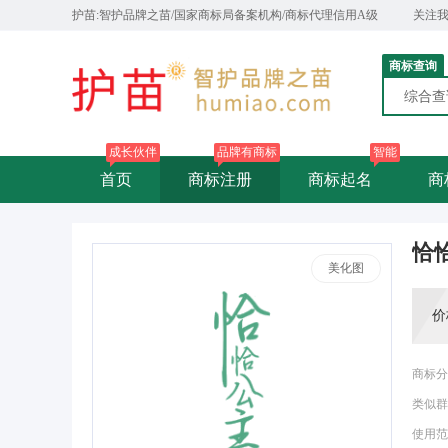
护苗:智护品牌之苗/国家商标局备案机构/商标代理信用A级
关注
商标查询
综合
成长伙伴
品牌有商标
智能
首页
商标注册
商标起名
商
恰
美化图
价
商标分
类似群
使用范