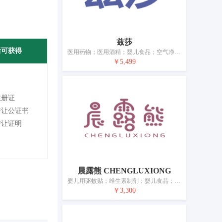
兹莎
后可获得
医用药物；医用酒精；婴儿食品；空气净化制剂；含药物的饲料；消灭有害动物制剂；婴儿尿裤；卫生巾；牙用研磨剂；宠物尿布
￥5,499
注册证
转让公证书
转让证明
晨露熊 CHENGLUXIONG
婴儿用驱蚊贴；维生素制剂；婴儿食品；动物用膳食补充剂；蚊香；杀虫剂；婴儿尿裤；牙填料；宠物尿布
￥3,300