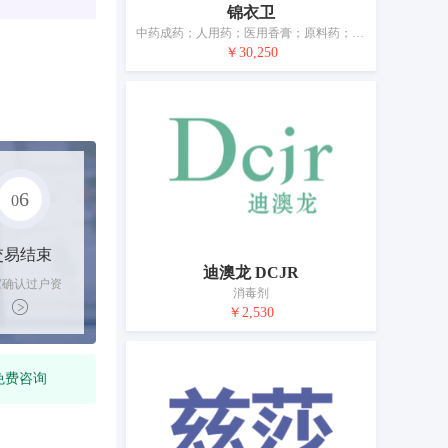
锦衣卫
中药成药；人用药；医用香膏；原料药；搽剂；栓剂；膏剂；艾卷；药草；贴剂
￥30,250
6
0
交易结束
迪澳龙 DCJR
家确认过户资
消毒剂
后，平台解冻
￥2,530
金支付卖家
免费咨询