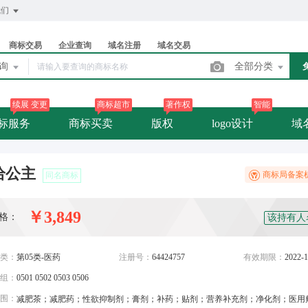
我们
商标交易
企业查询
域名注册
域名交易
查询
全部分类
续展 变更
商标超市
著作权
智能
标服务
商标买卖
版权
logo设计
域
恰公主
商标局备案
同名商标
￥3,849
格：
该持有人
类：
第05类-医药
注册号：
64424757
有效期限：
2022-1
组：
0501 0502 0503 0506
围：
减肥茶；减肥药；性欲抑制剂；膏剂；补药；贴剂；营养补充剂；净化剂；医用