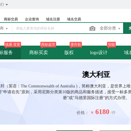
我们
商标交易
企业查询
域名注册
域名交易
查询
全部分类
续展 变更
商标超市
著作权
智能
标服务
商标买卖
版权
logo设计
域
澳大利亚
（英语：The Commonwealth of Australia )，简称澳大利亚
用“申请在先”原则，采用尼斯分类第10版的商品和服务描述，接受一标多
册”或“马德里国际注册”的方式办理。
6180
价格：
￥
/件