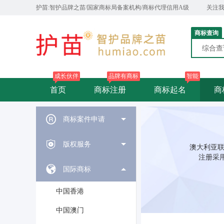
护苗:智护品牌之苗/国家商标局备案机构/商标代理信用A级
关注
商标查询
综合
成长伙伴
品牌有商标
智能
首页
商标注册
商标起名
商
商标案件申请
版权服务
澳大利亚联邦
注册采
国际商标
中国香港
中国澳门