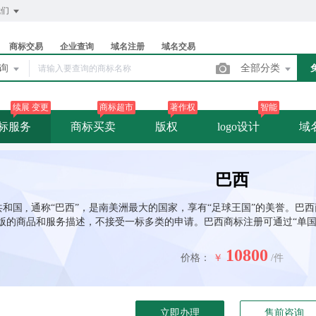
我们
商标交易
企业查询
域名注册
域名交易
查询
全部分类
续展 变更
商标超市
著作权
智能
标服务
商标买卖
版权
logo设计
域
巴西
和国 , 通称“巴西”，是南美洲最大的国家，享有“足球王国”的美誉。巴
0版的商品和服务描述，不接受一标多类的申请。巴西商标注册可通过“单国
10800
价格：
￥
/件
立即办理
售前咨询