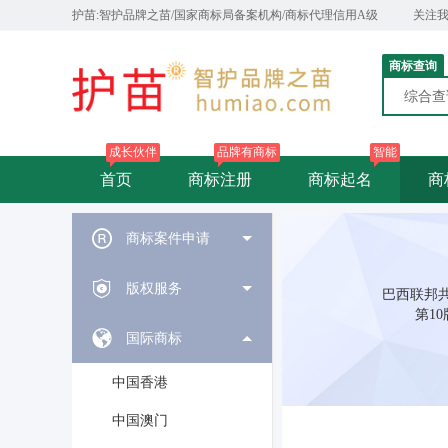
护苗:智护品牌之苗/国家商标局备案机构/商标代理信用A级
关注
商标查询
综合
成长伙伴
品牌有商标
智能
首页
商标注册
商标起名
商
商标案件申请
版权服务
巴西联邦共
第1
国际商标
中国香港
中国澳门