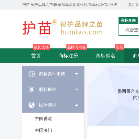
护苗:智护品牌之苗/国家商标局备案机构/商标代理信用A级
关注
商标查询
综合
成长伙伴
品牌有商标
智能
首页
商标注册
商标起名
商
商标案件申请
版权服务
墨西哥合众
的
国际商标
中国香港
中国澳门