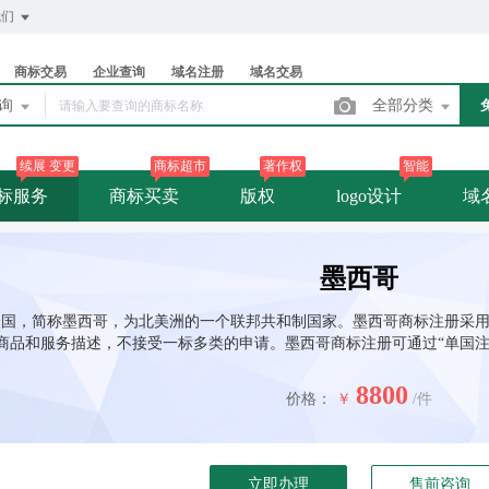
我们
商标交易
企业查询
域名注册
域名交易
查询
全部分类
续展 变更
商标超市
著作权
智能
标服务
商标买卖
版权
logo设计
域
墨西哥
国，简称墨西哥，为北美洲的一个联邦共和制国家。墨西哥商标注册采用“
商品和服务描述，不接受一标多类的申请。墨西哥商标注册可通过“单国注
8800
价格：
￥
/件
立即办理
售前咨询