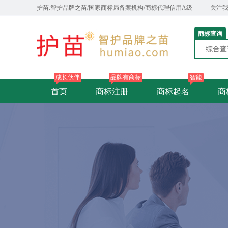
护苗:智护品牌之苗/国家商标局备案机构/商标代理信用A级
关注
商标查询
综合
成长伙伴
品牌有商标
智能
首页
商标注册
商标起名
商