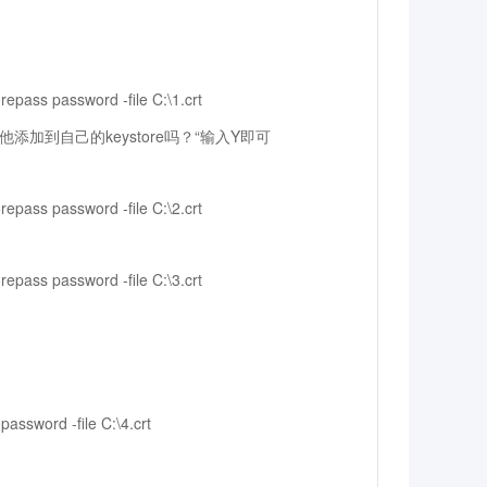
orepass password -file C:\1.crt
他添加到自己的keystore吗？“输入Y即可
orepass password -file C:\2.crt
orepass password -file C:\3.crt
 password -file C:\4.crt