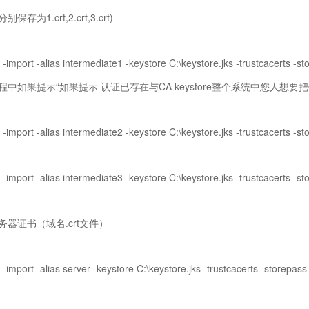
保存为1.crt,2.crt,3.crt)
 -import -alias intermediate1 -keystore C:\keystore.jks -trustcacerts -st
程中如果提示“如果提示 认证已存在与CA keystore整个系统中您人想要把
 -import -alias intermediate2 -keystore C:\keystore.jks -trustcacerts -st
 -import -alias intermediate3 -keystore C:\keystore.jks -trustcacerts -st
务器证书（域名.crt文件）
 -import -alias server -keystore C:\keystore.jks -trustcacerts -storepass