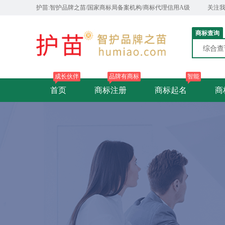
护苗:智护品牌之苗/国家商标局备案机构/商标代理信用A级
关注
商标查询
综合
成长伙伴
品牌有商标
智能
首页
商标注册
商标起名
商