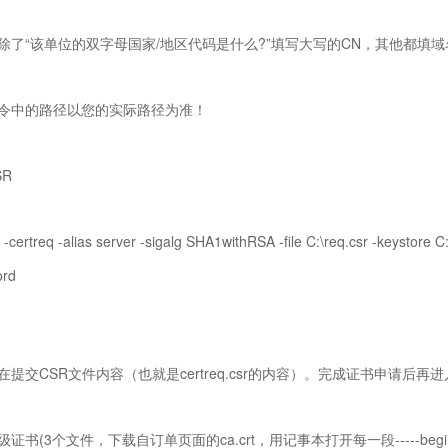
除了“该单位的双字母国家/地区代码是什么?”填写大写的CN，其他都填
令中的路径以您的实际路径为准！
SR
 -certreq -alias server -sigalg SHA1withRSA -file C:\req.csr -keystore 
ord
在提交CSR文件内容（也就是certreq.csr的内容）。完成证书申请后再
证书(3个文件，下载自订单页面的ca.crt，用记事本打开每一段-----begin-----