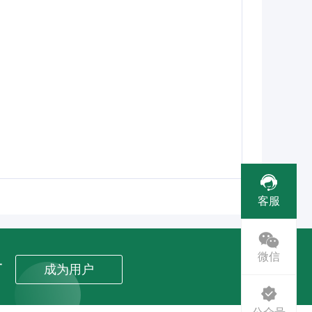
客服
微信
者
成为用户