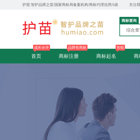
护苗:智护品牌之苗/国家商标局备案机构/商标代理信用A级
关注
商标查询
综合
成长伙伴
品牌有商标
智能
首页
商标注册
商标起名
商