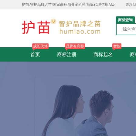
护苗:智护品牌之苗/国家商标局备案机构/商标代理信用A级
关注
商标查询
综合
成长伙伴
品牌有商标
智能
首页
商标注册
商标起名
商