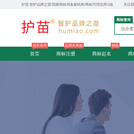
护苗:智护品牌之苗/国家商标局备案机构/商标代理信用A级
关注
商标查询
综合
成长伙伴
品牌有商标
智能
首页
商标注册
商标起名
商