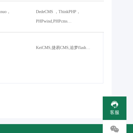
iunuo，
DedeCMS ，ThinkPHP，
PHPwind,PHPcms…
KeiCMS,捷易CMS,追梦flash…
客服