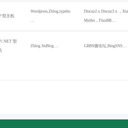
Wordpress,Zblog,typeho
Discuz2.x Discuz3.x ，X
P 型主机
…
Mybbs，FluxBB…
P/.NET 型
Zblog JinBlog …
GBBS微论坛,BingSNS…
机