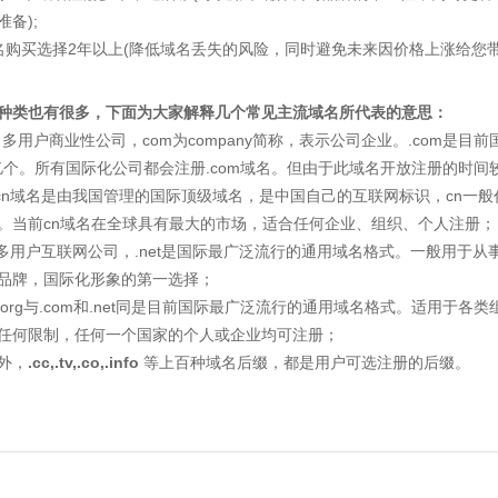
准备);
 域名购买选择2年以上(降低域名丢失的风险，同时避免未来因价格上涨给您
种类也有很多，下面为大家解释几个常见主流域名所代表的意思：
：
多用户商业性公司，com为company简称，表示公司企业。.com是
1亿个。所有国际化公司都会注册.com域名。但由于此域名开放注册的时
.cn域名是由我国管理的国际顶级域名，是中国自己的互联网标识，cn一
。当前cn域名在全球具有最大的市场，适合任何企业、组织、个人注册
多用户互联网公司，.net是国际最广泛流行的通用域名格式。一般用于从事I
品牌，国际化形象的第一选择；
.org与.com和.net同是目前国际最广泛流行的通用域名格式。适用于各
任何限制，任何一个国家的个人或企业均可注册；
外，
.cc,.tv,.co,.info
等上百种域名后缀，都是用户可选注册的后缀。