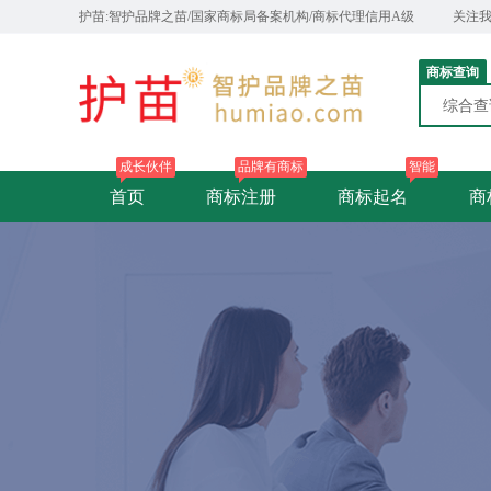
护苗:智护品牌之苗/国家商标局备案机构/商标代理信用A级
关注
商标查询
综合
成长伙伴
品牌有商标
智能
首页
商标注册
商标起名
商