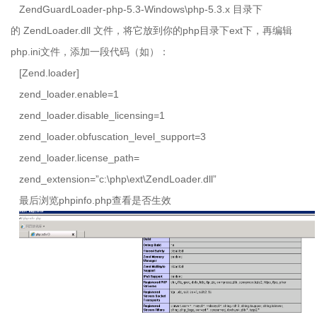
ZendGuardLoader-php-5.3-Windows\php-5.3.x 目录下
的
ZendLoader.dll
文件，将它放到你的
php
目录下
ext
下，再编辑
php.ini
文件，添加一段代码（如）：
[Zend.loader]
zend_loader.enable=1
zend_loader.disable_licensing=1
zend_loader.obfuscation_level_support=3
zend_loader.license_path=
zend_extension=”c:\php\ext\ZendLoader.dll”
最后浏览
phpinfo.php
查看是否生效