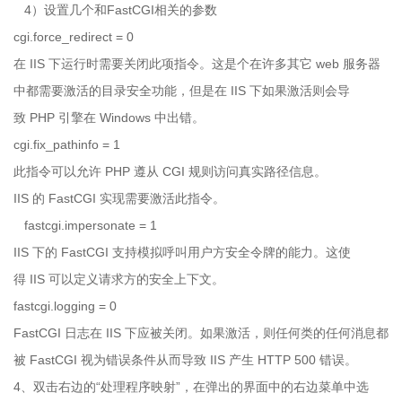
4）设置几个和
FastCGI
相关的参数
cgi.force_redirect = 0
在
IIS
下运行时需要关闭此项指令。这是个在许多其它
web
服务器
中都需要激活的目录安全功能，但是在
IIS
下如果激活则会导
致
PHP
引擎在
Windows
中出错。
cgi.fix_pathinfo = 1
此指令可以允许
PHP
遵从
CGI
规则访问真实路径信息。
IIS
的
FastCGI
实现需要激活此指令。
fastcgi.impersonate = 1
IIS 下的
FastCGI
支持模拟呼叫用户方安全令牌的能力。这使
得
IIS
可以定义请求方的安全上下文。
fastcgi.logging = 0
FastCGI 日志在
IIS
下应被关闭。如果激活，则任何类的任何消息都
被
FastCGI
视为错误条件从而导致
IIS
产生
HTTP 500
错误。
4、双击右边的“处理程序映射”，在弹出的界面中的右边菜单中选