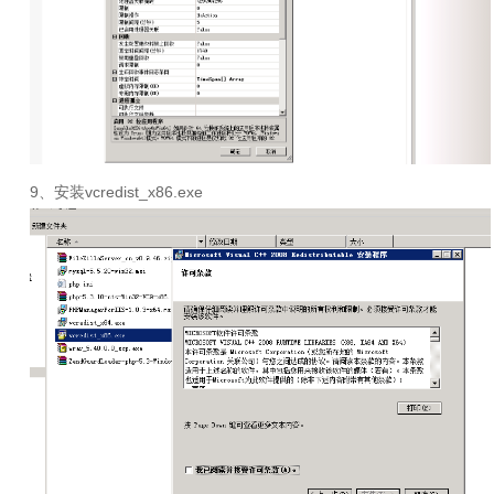
9、安装
vcredist_x86.exe