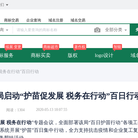
我们
商标交易
企业查询
域名注册
域名交易
查询
全部分类
续展 变更
商标超市
著作权
智能
标服务
商标买卖
版权
logo设计
域
税务在行动”百日行动
启动“护苗促发展 税务在行动”百日行
2020-05-13 18:07:55
阅读：1304
展 税务在行动
”专题会议，全面部署该局“百日护苗行动”各项
务系统开展“护苗”百日集中行动，全力支持抗击疫情和企业复工
务帮扶活动。