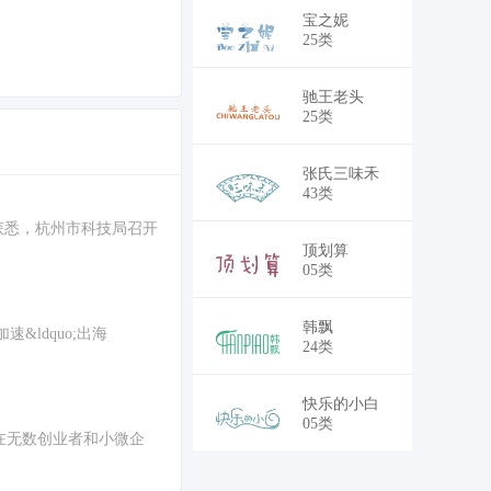
￥18,700
宝之妮
25类
￥18,700
驰王老头
25类
￥30,250
张氏三味禾
43类
日前获悉，杭州市科技局召开
￥30,250
顶划算
05类
￥28,050
韩飘
ldquo;出海
24类
￥30,250
快乐的小白
05类
已在无数创业者和小微企