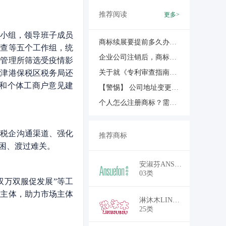
推荐阅读
更多>
导小组，领导班子成员
商标续展要提前多久办？小心被不良代理“提前一两年”催着交钱！
检查等五个工作组，统
企业公司注销后，商标如何“移转”？一份清晰的科普与行动指南
源管理所筛选受疫情影
天津港保税区税务局还
关于就《专利审查指南修改草案（征求意见稿）》公开征求意见的通知
和个体工商户意见建
【警惕】 公司地址变更后，这件事忘了做，您的商标可能“失效”！
个人怎么注册商标？需要哪些材料？
通税企沟通渠道、强化
推荐商标
困、渡过难关。
￥18,700
安淑芬ANSUEFON
03类
双万双服促发展”等工
场主体，助力市场主体
￥16,500
淋沐木LINMUMU
25类