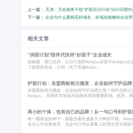
上一篇：
天津：万名税务干部“护苗百日行动”问计问需代
下一篇：
企业为什么要购买好域名，好域名能够给企业带
相关文章
“润苗计划”陪伴式扶持“好苗子”企业成长
原标题：浙江杭州：出台计划护&ldquo;好苗子&rdquo
了政策吹风会，介绍《关于实施&ldqu···
护苗行动：东盟商标抢注频发，企业如何守护品牌
东盟商标抢注频发，企业如何守护品牌之苗？智护品牌之苗
&rdquo;，东南亚市场成为品牌布局的重要阵地。然而，商标
再小的个体，也有自己的品牌！从一句口号到护苗
每一颗商业的种子，都蕴含着长成参天大树的可能。&ldqu
业主心中生根发芽。当这句口号从屏幕上的理念变为现实中·