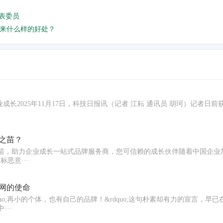
表委员
来什么样的好处？
;企业成长2025年11月17日，科技日报讯（记者 江耘 通讯员 胡珂）记者
之苗？
，助力企业成长一站式品牌服务商，您可信赖的成长伙伴随着中国企业加速&
恶意···
网的使命
o;再小的个体，也有自己的品牌！&rdquo;这句朴素却有力的宣言，早
··