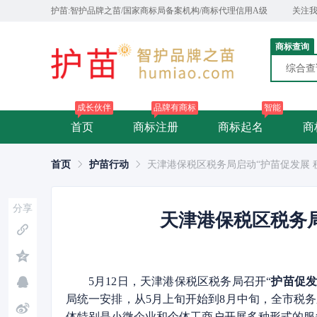
护苗:智护品牌之苗/国家商标局备案机构/商标代理信用A级
关注
商标查询
综合
成长伙伴
品牌有商标
智能
首页
商标注册
商标起名
商
首页
护苗行动
天津港保税区税务局启动“护苗促发展 
分享
天津港保税区税务局
5月12日，天津港保税区税务局召开“
护苗促发
局统一安排，从5月上旬开始到8月中旬，全市税
体特别是小微企业和个体工商户开展多种形式的服