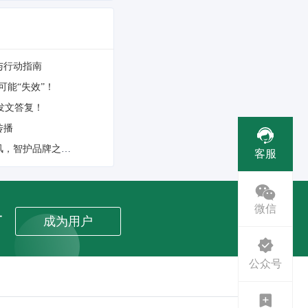
与行动指南
可能“失效”！
发文答复！
传播
商标品牌建设迎来“国家时刻”！企业如何乘上政策东风，智护品牌之苗？
客服
微信
者
成为用户
公众号