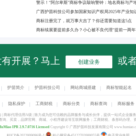
警示！“阿尔卑斯”商标争议敲响警钟：地名商标与产
广西护苗科技公司参加国家知识产权局2025年产业知
商标注册完了，就万事大吉了？你还需要知道这5点
商标续展要提前多久办？小心被不良代理“提前一两年
没有开展？马上
或
创建业务
护苗简介
护苗科技公司
网站商城搭建
商标智能起名
隐私保护
工商财税
商标分类
商标查询
商标服务
商标局备案机构 | 商标代理信用A级 | 致力成为您可信赖的品牌服务与成长伙伴，提供一站
查询、买卖，品牌官网、商城、小程序建设等互联网服务；工商财税、条形码办理、
HuMiao
IPR 2.9.7.0716 Licensed
Copyright © 广西护苗科技发展有限公司 www.humiao
桂ICP备2022009096号-1
桂公网安备45122702000055号
电子营业执照