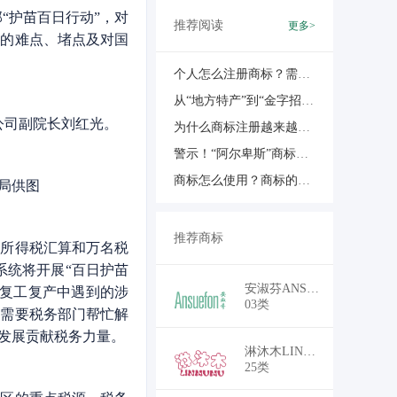
“护苗百日行动”，对
推荐阅读
更多>
到的难点、堵点及对国
个人怎么注册商标？需要哪些材料？
从“地方特产”到“金字招牌”：区域商标品牌的涅槃之路
公司副院长刘红光。
为什么商标注册越来越难？原因是僧多粥少！
警示！“阿尔卑斯”商标争议敲响警钟：地名商标与产地合规不容逾越
商标怎么使用？商标的表现形式、商标的使用证据
局供图
推荐商标
人所得税汇算和万名税
系统将开展“百日护苗
￥18,700
安淑芬ANSUEFON
在复工复产中遇到的涉
03类
，需要税务部门帮忙解
发展贡献税务力量。
￥16,500
淋沐木LINMUMU
25类