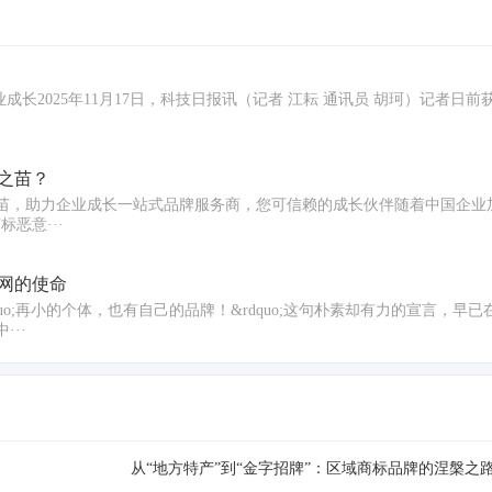
;企业成长2025年11月17日，科技日报讯（记者 江耘 通讯员 胡珂）记者
之苗？
，助力企业成长一站式品牌服务商，您可信赖的成长伙伴随着中国企业加速&
恶意···
网的使命
o;再小的个体，也有自己的品牌！&rdquo;这句朴素却有力的宣言，早
··
从“地方特产”到“金字招牌”：区域商标品牌的涅槃之