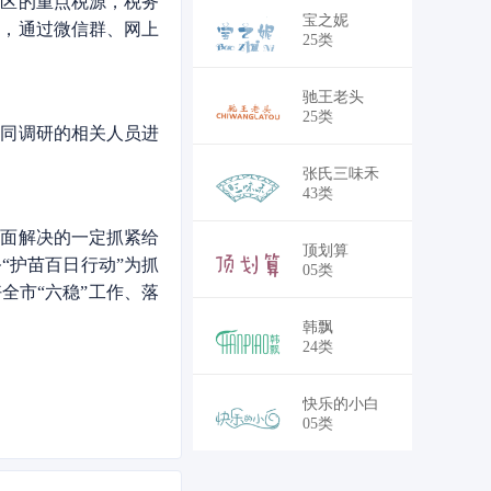
区的重点税源，税务
￥18,700
宝之妮
惑，通过微信群、网上
25类
￥18,700
驰王老头
25类
同调研的相关人员进
￥30,250
张氏三味禾
43类
面解决的一定抓紧给
￥30,250
顶划算
“护苗百日行动”为抓
05类
全市“六稳”工作、落
￥28,050
韩飘
24类
￥30,250
快乐的小白
05类