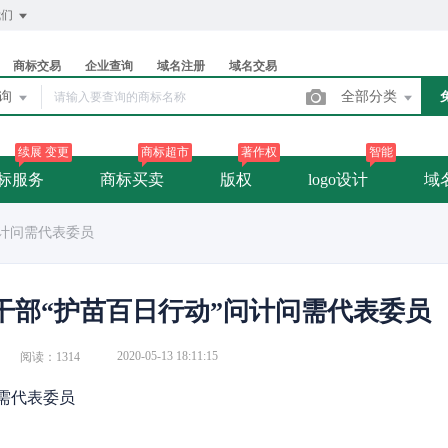
我们
商标交易
企业查询
域名注册
域名交易
查询
全部分类
续展 变更
商标超市
著作权
智能
标服务
商标买卖
版权
logo设计
域
问计问需代表委员
干部“护苗百日行动”问计问需代表委员
2020-05-13 18:11:15
阅读：1314
问需代表委员