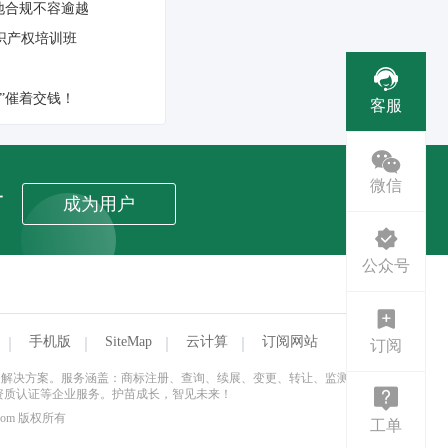
地合规不容逾越
识产权培训班
”催着交钱！
客服
微信
者
成为用户
公众号
手机版
SiteMap
云计算
订阅网站
订阅
式企业服务解决方案。服务涵盖：商标注册、查询、续展、变更、转让、监测与维
资质认证等企业服务。护苗成长，智见未来！
.com 版权所有
工单