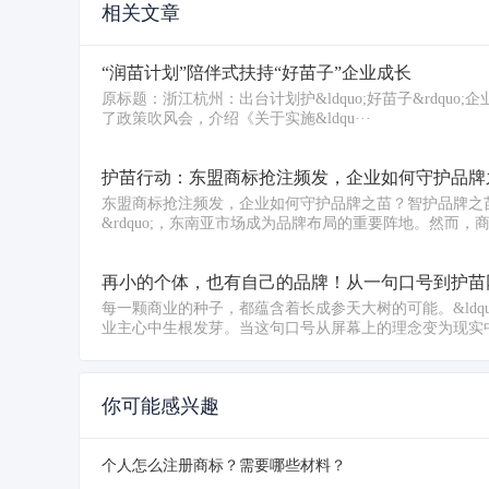
相关文章
“润苗计划”陪伴式扶持“好苗子”企业成长
原标题：浙江杭州：出台计划护&ldquo;好苗子&rdquo
了政策吹风会，介绍《关于实施&ldqu···
护苗行动：东盟商标抢注频发，企业如何守护品牌
东盟商标抢注频发，企业如何守护品牌之苗？智护品牌之苗
&rdquo;，东南亚市场成为品牌布局的重要阵地。然而，商标
再小的个体，也有自己的品牌！从一句口号到护苗
每一颗商业的种子，都蕴含着长成参天大树的可能。&ldqu
业主心中生根发芽。当这句口号从屏幕上的理念变为现实中·
你可能感兴趣
个人怎么注册商标？需要哪些材料？