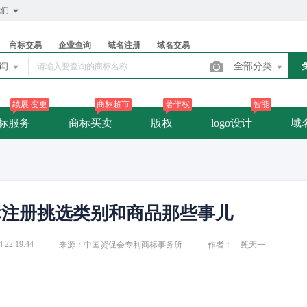
我们
商标交易
企业查询
域名注册
域名交易
查询
全部分类
续展 变更
商标超市
著作权
智能
标服务
商标买卖
版权
logo设计
域
标注册挑选类别和商品那些事儿
4 22:19:44
来源：中国贸促会专利商标事务所
作者： 甄天一