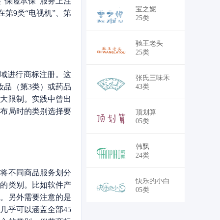
“保险承保”服务上注
￥18,700
宝之妮
第9类“电视机”、第
25类
￥18,700
驰王老头
25类
域进行商标注册。这
￥30,250
张氏三味禾
妆品（第3类）或药品
43类
很大限制。实践中曾出
标布局时的类别选择要
￥30,250
顶划算
05类
￥28,050
韩飘
24类
将不同商品服务划分
￥30,250
快乐的小白
册的类别。比如软件产
05类
别。另外需要注意的是
几乎可以涵盖全部45