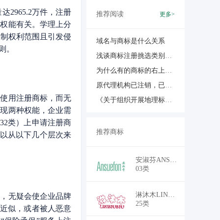
2965.2万件，注册
推荐阅读
更多>
本权能有关。学理上分
限制权利范围且引发侵
域名与商标是什么关系
则。
浅谈商标注册挑选类别和商品那些事儿
为什么有的商标的右上角有带圈R或是圈TM的呢？
原代理机构已注销，已注册的商标能否变更代理机构？代理机构续展业务接盘的正确打开方式
使用注册商标，而无
《关于组织开展地理标志助力乡村振兴行动的通知》解读
实现两种权能，企业需
32类）上申请注册商
推荐商标
可以从以下几个层次来
￥18,700
安淑芬ANSUEFON
03类
￥16,500
淋沐木LINMUMU
，无疑会使企业品牌
25类
标近似，或者被人恶意