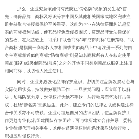
那么，企业究竟该如何有效防止“傍名牌”现象的发生呢?首
先，确保品牌、商标及标识等在中国及其他相关国家或地区完成注
册并获取合法授权保护至关重要。这能为企业在法律层面构筑起坚
实的商标权利防线，使其品牌免受侵权困扰，奠定品牌受法律保护
的基石。在此基础上，可采用“联合商标”与“防御商标”注册策略。“联
合商标”是指同一商标权人在相同或类似商品上申请注册一系列与自
身主商标相近似的商标;“防御商标”则是知名商标所有人在核定使用
商品(服务)或类似商品(服务)之外的其他不同类别商品或服务上注册
相同商标，以防他人抢注使用。
同时，企业务必强化品牌保护意识。密切关注品牌发展动态与
实际使用状况，持续做好预防工作，一旦察觉问题，应立即予以解
决，加强防范力度，对侵权行为绝不手软，从行动层面坚决打击侵
权，杜绝“傍名牌”现象滋生。此外，建立专门的法律团队或构建法律
合作关系亦不可或缺。企业可组建自身的法律团队，使品牌保护工
作更趋专业化;若组建团队存在困难，可与律所建立合作关系，委托
专业律师代理相关事务，以便在遭遇侵权时能迅速采取法律行动，
积极应对侵权行为。