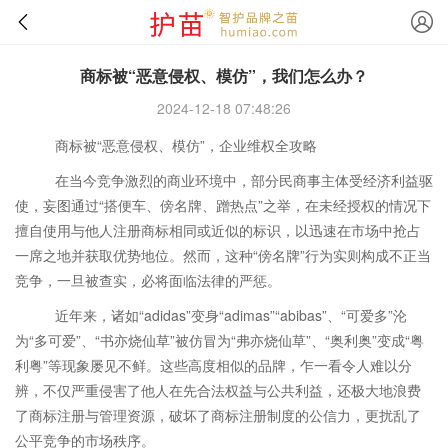
商标被“恶意侵权、模仿”，我们怎么办？
2024-12-18 07:48:26
商标被“恶意侵权、模仿”，企业维权全攻略
在当今竞争激烈的商业环境中，部分民商事主体受经济利益驱
使，妄图通过“搭便车、傍名牌、蹭热点”之举，在未经授权的情况下
擅自使用与他人注册商标相同或近似的标识，以迅速在市场中抢占
一席之地并获取优势地位。然而，这种“傍名牌”行为实则构成不正当
竞争，一旦被查实，必将面临法律的严惩。
近年来，诸如“adidas”变身“adimas”“abibas”、“可爱多”沦
为“多可爱”、“书亦烧仙草”被仿冒为“弗亦烧仙草”、“奥利奥”变成“粤
利粤”等现象屡见不鲜。这些高度相似的品牌，乍一看令人难以分
辨，不仅严重侵害了他人在先合法权益与公共利益，还极大地浪费
了商标注册与管理资源，破坏了商标注册制度的公信力，更扰乱了
公平竞争的市场秩序。