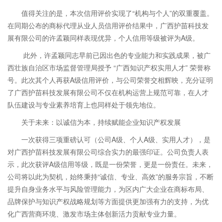
值得关注的是，本次信用评价实现了“机构与个人”的双重覆盖。
在同期公布的商标代理从业人员信用评价结果中，广西护苗科技发
展有限公司的许孟颖同样表现优异，个人信用等级被评为A级。
此外，许孟颖同志早前已因出色的专业能力和实践成果，被广
西壮族自治区市场监督管理局授予 “广西知识产权实用人才” 荣誉称
号。此次其个人再获A级信用评价，与公司荣誉交相辉映，充分证明
了广西护苗科技发展有限公司不仅在机构运营上规范可靠，在人才
队伍建设与专业素养培育上也同样处于领先地位。
关于未来：以诚信为本，持续赋能企业知识产权发展
一次获得三项重磅认可（公司A级、个人A级、实用人才），是
对广西护苗科技发展有限公司综合实力的最强印证。公司负责人表
示，此次获评A级信用等级，既是一份荣誉，更是一份责任。未来，
公司将以此为契机，始终秉持“诚信、专业、高效”的服务宗旨，不断
提升自身业务水平与风险管理能力，为区内广大企业在商标布局、
品牌保护与知识产权战略规划等方面提供更加强有力的支持，为优
化广西营商环境、激发市场主体创新活力贡献专业力量。