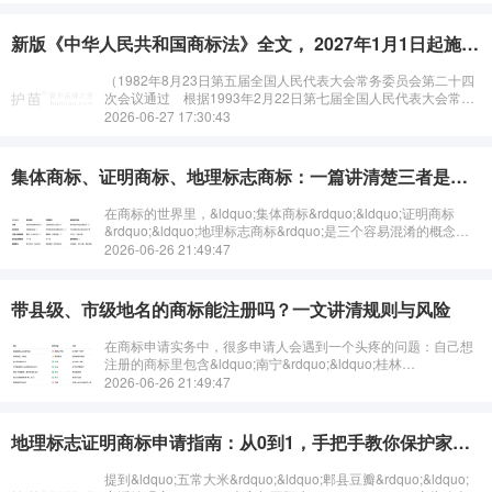
新版《中华人民共和国商标法》全文， 2027年1月1日起施行新商标法
（1982年8月23日第五届全国人民代表大会常务委员会第二十四
次会议通过 根据1993年2月22日第七届全国人民代表大会常务
委员会第三十次会议《关于修改〈中华人民共和国商标法〉的决
2026-06-27 17:30:43
定》第一次修正 根···
集体商标、证明商标、地理标志商标：一篇讲清楚三者是什么、有什么区别
在商标的世界里，&ldquo;集体商标&rdquo;&ldquo;证明商标
&rdquo;&ldquo;地理标志商标&rdquo;是三个容易混淆的概念。
它们和普通商标有什么区别？彼此之间又是什么关系？今···
2026-06-26 21:49:47
带县级、市级地名的商标能注册吗？一文讲清规则与风险
在商标申请实务中，很多申请人会遇到一个头疼的问题：自己想
注册的商标里包含&ldquo;南宁&rdquo;&ldquo;桂林
&rdquo;&ldquo;巴马&rdquo;这样的地名，商标局会不会驳回？
2026-06-26 21:49:47
答···
地理标志证明商标申请指南：从0到1，手把手教你保护家乡好物
提到&ldquo;五常大米&rdquo;&ldquo;郫县豆瓣&rdquo;&ldquo;