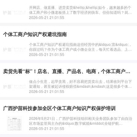
开网店、做直播、进货卖货&hellip;&hellip;如今，越来越多的个
体工商户和小微老板搭上了数字经济的快车。但你知道吗？就在
你努力&ldquo;搞钱&rdquo;的路上，可能一不小心就踩中了知识
2026-05-21 21:01:55
···
个体工商户知识产权避坑指南
个体工商户知识产权避坑指南这些经营中的&ldquo;雷&rdquo;，
你踩过吗？作为个体工商户或小微企业主，每天忙着选品、上
架、直播、发货，有没有想过：一张图片、一个标题、一款包
2026-05-21 21:01:55
装，可能悄悄埋下侵···
卖货先看“标”！店名、直播、产品名、电商，个体工商户最易踩的4个坑
做点小生意，起早贪黑，好不容易把货卖出去，结果收到平台下
架通知，甚至被起诉侵权赔偿&mdash;&mdash;这是很多个体工
商户最怕遇到的事。知识产权听起来&ldquo;高大上&rdquo;，但
2026-05-21 21:01:55
其实···
广西护苗科技参加全区个体工商户知识产权保护培训
2026年5月21日，广西护苗科技组织相关业务团队参加了由自治
区市场监管局主办的&ldquo;数字赋能&middot;全链护航
&mdash;&mdash;个体工商户知识产权保护公益性培训&rdquo;···
2026-05-21 21:01:55