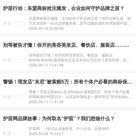
护苗行动：东盟商标抢注频发，企业如何守护品牌之苗？
东盟商标抢注频发，企业如何守护品牌之苗？智护品牌之苗，助
力企业成长一站式品牌服务商，您可信赖的成长伙伴随着中国企
业加速&ldquo;出海&rdquo;，东南亚市场成为品牌布局的重要阵
2026-05-18 20:46:56
地。然而，商标···
别等被告才懂！你开的美容美发店、餐饮店、服装店……最危险的正是店名
别等被告才懂！你开的美容美发店、餐饮店、服装店
&hellip;&hellip;最危险的正是店名你以为店名只是块招牌，其实
它是一颗你亲手埋下的雷&mdash;&mdash;直到山东&ldquo;东尼
2026-05-11 11:41:46
理···
警惕！理发店“东尼”被索赔5万：所有个体户必看的商标保护科普
警惕！理发店&ldquo;东尼&rdquo;被索赔5万：所有个体户必看
的商标保护科普近日，山东滨州惠民县一家经营近7年的&ldquo;
东尼理发&rdquo;小店，突然收到法院传票&mdash;&md···
2026-05-11 11:41:46
护苗网品牌故事：为何取名“护苗”？我们想做什么？
护苗网、一站式企业服务商、中小企业、品牌保护
2026-04-28 10:14:17