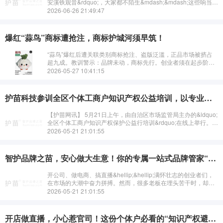
安溪铁观音&rdquo;，大家都不陌生&mdash;&mdash;这些响当当
的名字，背后都有一个共同的身份：地···
2026-06-26 21:49:47
爆红“蒜鸟”商标遭抢注，商标护城河须早筑！
“蒜鸟”爆红后遭关联类别商标抢注、盗版泛滥，正品市场被挤占
超九成。教训警示：品牌未动，商标先行。创业者须在起步阶段
筑牢“核心+关联+防御”的商标护城河，莫等爆红才补救，否则心
2026-05-27 10:41:15
血易成他人嫁衣。
护苗科技参训全区个体工商户知识产权公益培训，以专业服务助力企业合规经营
【护苗网讯】 5月21日上午，由自治区市场监管局主办的&ldquo;
全区个体工商户知识产权保护公益行培训&rdquo;在线上举行。广
西护苗科技发展有限公司（护苗&reg;）组织专业团队全程参与了
2026-05-21 21:01:55
此次培···
智护品牌之苗，安心做大生意！你的专属一站式品牌管家“护苗®”来了
开公司、做电商、搞直播&hellip;&hellip;满怀壮志的创业者们，
在市场的大潮中奋力拼搏。然而，很多老板在埋头苦干时，却常
常遭遇&ldquo;成长的烦恼&rdquo;：招牌刚打响，商标被人抢···
2026-05-21 21:01:55
开店做直播，小心惹官司！这份个体户必看的“知识产权避坑与赚钱指南”请查收