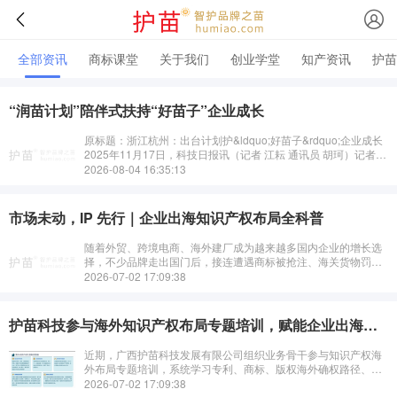
全部资讯
商标课堂
关于我们
创业学堂
知产资讯
护苗
“润苗计划”陪伴式扶持“好苗子”企业成长
原标题：浙江杭州：出台计划护&ldquo;好苗子&rdquo;企业成长
2025年11月17日，科技日报讯（记者 江耘 通讯员 胡珂）记者日
前获悉，杭州市科技局召开了政策吹风会，介绍《关于实施
2026-08-04 16:35:13
&ldq···
市场未动，IP 先行｜企业出海知识产权布局全科普
随着外贸、跨境电商、海外建厂成为越来越多国内企业的增长选
择，不少品牌走出国门后，接连遭遇商标被抢注、海关货物罚
没、海外专利诉讼、高额赔偿等难题。很多企业误以为&ldquo;产
2026-07-02 17:09:38
品卖出去再考虑知识产权&r···
护苗科技参与海外知识产权布局专题培训，赋能企业出海布局！
近期，广西护苗科技发展有限公司组织业务骨干参与知识产权海
外布局专题培训，系统学习专利、商标、版权海外确权路径、组
合保护策略与海外市场筛选逻辑，进一步完善面向出海企业的全
2026-07-02 17:09:38
链条知···