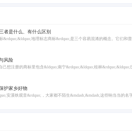
三者是什么、有什么区别
证明商标&rdquo;&ldquo;地理标志商标&rdquo;是三个容易混淆的概念。
与风险
里包含&ldquo;南宁&rdquo;&ldquo;桂林&rdquo;&ldquo;巴
你保护家乡好物
uo;&ldquo;安溪铁观音&rdquo;，大家都不陌生&mdash;&mdash;这些响