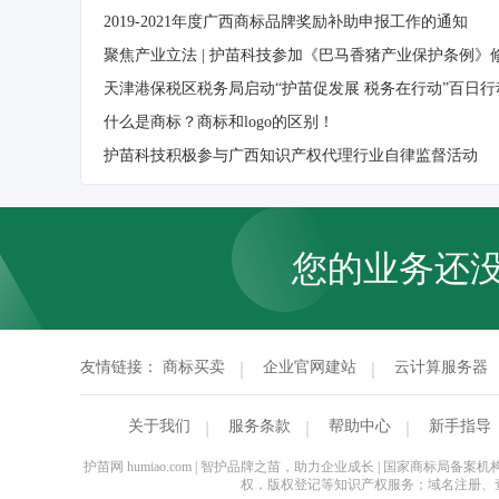
2019-2021年度广西商标品牌奖励补助申报工作的通知
聚焦产业立法 | 护苗科技参加《巴马香猪产业保护条例》
天津港保税区税务局启动“护苗促发展 税务在行动”百日行
什么是商标？商标和logo的区别！
护苗科技积极参与广西知识产权代理行业自律监督活动
您的业务还
友情链接：
商标买卖
企业官网建站
云计算服务器
关于我们
服务条款
帮助中心
新手指导
护苗网 humiao.com | 智护品牌之苗，助力企业成长 | 国家
权，版权登记等知识产权服务；域名注册、