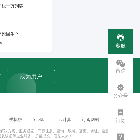
红线千万别碰
否起死回生？
‌
客服
微信
者
成为用户
公众号
手机版
SiteMap
云计算
订阅网站
订阅
式企业服务解决方案。服务涵盖：商标注册、查询、续展、变更、转让、监测与维
资质认证等企业服务。护苗成长，智见未来！