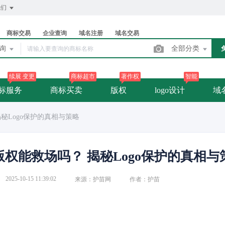
我们
商标交易
企业查询
域名注册
域名交易
查询
全部分类
续展 变更
商标超市
著作权
智能
标服务
商标买卖
版权
logo设计
域
秘Logo保护的真相与策略
权能救场吗？ 揭秘Logo保护的真相与
2025-10-15 11:39:02
来源：护苗网
作者：护苗