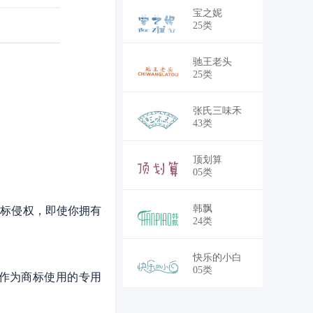
￥18,700
宝之妮
25类
￥18,700
驰王老头
25类
￥30,250
张氏三味禾
43类
￥30,250
顶划算
05类
￥28,050
韩飘
商标侵权，即使你拥有
24类
￥30,250
快乐的小白
05类
作为商标使用的专用