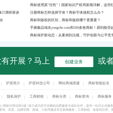
商标使用莫“任性”！国家知识产权局新规详解，这些
修订调研座谈
注册商标怎样选择字体？商标字体侵权怎么办？
动
商标和版权的区别，商标和版权哪个更重要？
手握极品域名yongche.com和260多枚商标！易到能
商标保护新动态：从案例到法规，守护创新与公平竞争
没有开展？马上
或
创建业务
护苗简介
护苗科技公司
网站商城搭建
商标智能起名
隐私保护
工商财税
商标分类
商标查询
商标服务
商标局备案机构 | 商标代理信用A级 | 致力成为您可信赖的品牌服务与成长伙伴，提供一站
查询、买卖，品牌官网、商城、小程序建设等互联网服务；工商财税、条形码办理、