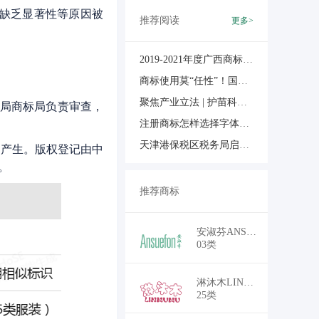
、缺乏显著性等原因被
推荐阅读
更多>
2019-2021年度广西商标品牌奖励补助申报工作的通知
商标使用莫“任性”！国家知识产权局新规详解，这些红线千万别碰
聚焦产业立法 | 护苗科技参加《巴马香猪产业保护条例》修订调研座谈
局商标局负责审查，
注册商标怎样选择字体？商标字体侵权怎么办？
天津港保税区税务局启动“护苗促发展 税务在行动”百日行动
动产生。版权登记由中
。
推荐商标
￥18,700
安淑芬ANSUEFON
03类
￥16,500
淋沐木LINMUMU
25类