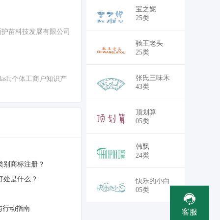
￥18,700
宝之妮
25类
广西护苗科技发展有限公司
￥18,700
驰王老头
25类
￥30,250
张氏三味禾
dash;个体工商户知识产
43类
￥30,250
顶划算
05类
￥28,050
韩飘
24类
类别商标注册？
好处是什么？
￥30,250
快乐的小白
05类
与行动指南
客服