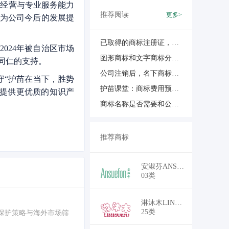
经营与专业服务能力
推荐阅读
更多>
也为公司今后的发展提
已取得的商标注册证，如何增加小项商品类目？
024年被自治区市场
图形商标和文字商标分开申请注册的好处！
同仁的支持。
公司注销后，名下商标还能续展吗？商标局官方解答来了
守“护苗在当下，胜势
护苗课堂：商标费用预算有限的小企业，如何进行全类别商标注册？
展提供更优质的知识产
商标名称是否需要和公司名称一样？
推荐商标
￥18,700
安淑芬ANSUEFON
03类
￥16,500
淋沐木LINMUMU
25类
保护策略与海外市场筛