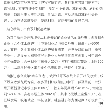
政审批局对市场主体实行包容审慎监管。各行业主管部门探索“容
错”机制，实施首违不罚制度，制定不予处罚、减轻处罚、从轻处罚
清单，鼓励当事人主动纠错、自我纠错、主动消除或减轻社会危
害，大力营造亲商爱商、便商利商、聚商安商的良好氛围。
贴心壮苗，出台系列优惠政策
为当年新开办并办理职工社保登记的企业提供记账补贴；创办初创
企业（含个体工商户）可申请创业场地租金补贴，最高可达6000
元；支持小微企业和个体工商户融资需求，并享受财政贴息；高校
毕业生、退役军人和城镇登记失业人员等群体自主创业，可申请创
业担保贷款，合伙创业可按每人20万元实行“捆绑式”贷款，上限300
万元……武汉经开区出台多个优惠政策，扶持企业发展。
为推进惠企政策“精准直达”，武汉经开区在线上公开相关政策，线
下设立政策兑现专窗。在多重利好政策的加持下，截至目前，武汉
经开区新登记市场主体12097户，较去年同期增长48.31%，增速达
到148.43%，实有市场主体73029户，其中亿元以上企业50户，在
区域发展、吸纳就业、科技创新、社会进步等方面起到了积极作
订阅
用。