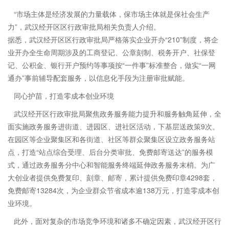
“市场主体是经济发展的力量载体，保市场主体就是保社会生产
力”，武汉经开区区行政审批局相关负责人介绍。
据悉，武汉经开区区行政审批局严格落实企业开办“210”制度，将企
业开办全生命周期涉及的工商登记、公章刻制、税务开户、社保登
记、公积金、银行开户预约等事项按“一件事”标准整合，做实“一网
通办”事前辅导配套服务，以信息化手段为注册审批赋能。
同心护苗，打造零成本创业环境
武汉经开区行政审批局聚焦政务服务能力提升和服务触角延伸，全
面实施政务服务进街道、进园区、进社区活动，下基层送政策9次。
在园区等企业聚集区和各街道、社区等群众聚集区设立政务服务站
点，打造“站点综合受理、后台分类审批、免费邮寄送达”的服务模
式，通过政务服务分中心和智能服务终端延伸政务服务末梢。为广
大创业者提供免费复印、刻章、邮寄，累计提供免费印章4298套，
免费邮寄13284次，为企业群众节省成本逾138万元，打造零成本创
业环境。
此外，面对复杂的市场竞争环境和诸多不确定因素，武汉经开区行