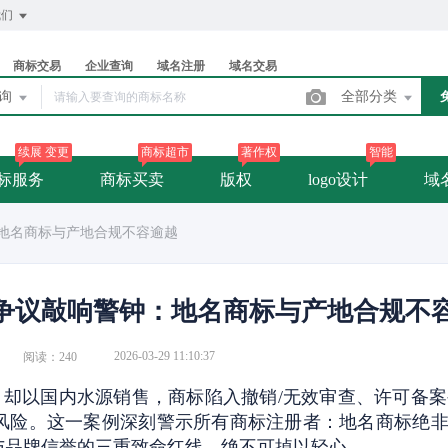
我们
商标交易
企业查询
域名注册
域名交易
查询
全部分类
续展 变更
商标超市
著作权
智能
标服务
商标买卖
版权
logo设计
域
：地名商标与产地合规不容逾越
标争议敲响警钟：地名商标与产地合规不
2026-03-29 11:10:37
阅读：240
、却以国内水源销售，商标陷入撤销/无效审查、许可备
风险。这一案例深刻警示所有商标注册者：地名商标绝非
与品牌信誉的三重致命红线，绝不可掉以轻心。