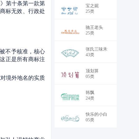
法》第十条第一款第
￥18,700
宝之妮
临商标无效、行政处
25类
￥18,700
驰王老头
25类
￥30,250
张氏三味禾
亦被不予核准，核心
43类
这正是所有商标注
￥30,250
顶划算
05类
成对境外地名的实质
￥28,050
韩飘
24类
￥30,250
快乐的小白
05类