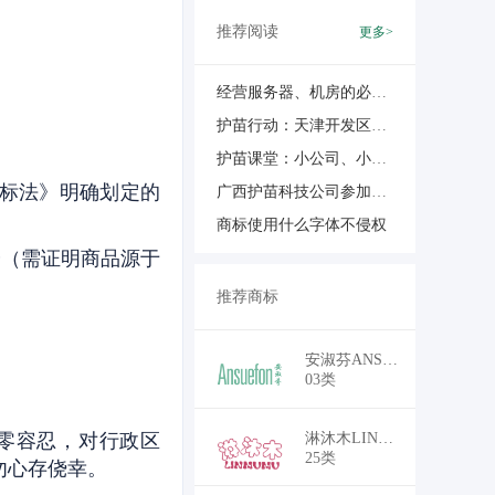
推荐阅读
更多>
经营服务器、机房的必须得明白IDC许可证
护苗行动：天津开发区税务局吹响护苗“集结号”按下行动“快进键”
护苗课堂：小公司、小商户需不需要注册商标？
标法》明确划定的
广西护苗科技公司参加国家千名知识产权代理人才培养活动
商标使用什么字体不侵权
分（需证明商品源于
推荐商标
￥18,700
安淑芬ANSUEFON
03类
￥16,500
零容忍，对行政区
淋沐木LINMUMU
25类
勿心存侥幸。