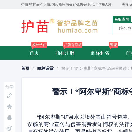
护苗:智护品牌之苗/国家商标局备案机构/商标代理信用A级
关注
商标查询
综合
成长伙伴
品牌有商标
智能
首页
商标注册
商标起名
商
首页
商标课堂
警示！“阿尔卑斯”商标争议敲响警钟
分享
警示！“阿尔卑斯”商
“阿尔卑斯”矿泉水以境外雪山符号包装
误解的商业宣传与侵害消费者知情权的法律
与商标的错位使用，更是触碰商标权、合规