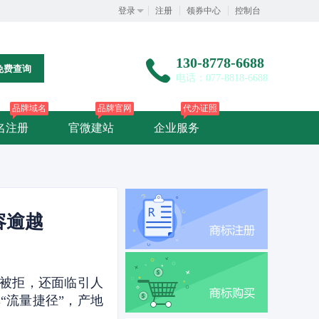
登录
注册
领券中心
控制台
130-8778-6688
免费查询
电话：077-8818-6688
品牌域名
品牌官网
代办证照
名注册
官微建站
企业服务
容逾越
案被拒，还面临引人
“流量捷径”，产地